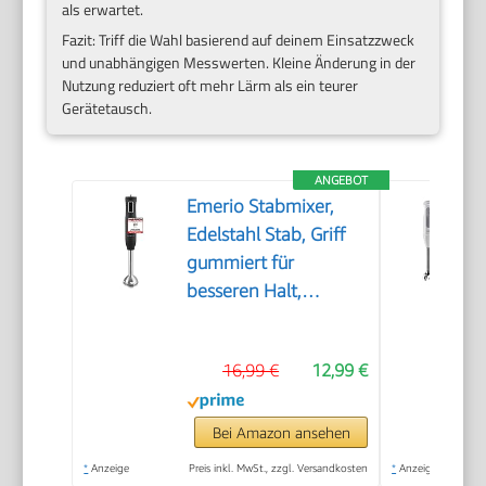
als erwartet.
Fazit: Triff die Wahl basierend auf deinem Einsatzzweck
und unabhängigen Messwerten. Kleine Änderung in der
Nutzung reduziert oft mehr Lärm als ein teurer
Gerätetausch.
ANGEBOT
Emerio Stabmixer,
Edelstahl Stab, Griff
gummiert für
besseren Halt,
zweiteilig, 2
Geschwindigkeiten,
16,99 €
12,99 €
PREIS-/LEISTUNGSSIEGER
05/2017, 250 Watt,
HB-111446 Schwarz
Bei Amazon ansehen
*
Anzeige
Preis inkl. MwSt., zzgl. Versandkosten
*
Anzeige