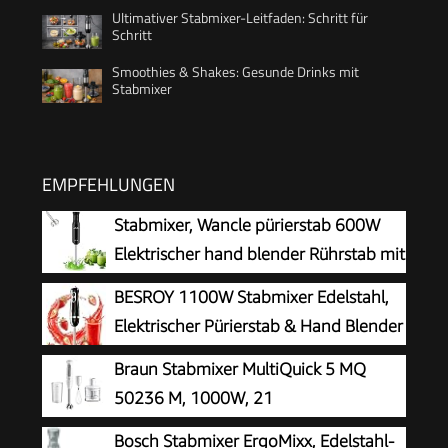
Ultimativer Stabmixer-Leitfaden: Schritt für
Schritt
Smoothies & Shakes: Gesunde Drinks mit
Stabmixer
EMPFEHLUNGEN
Stabmixer, Wancle pürierstab 600W
Elektrischer hand blender Rührstab mit
Turbo für die Zubereitung von
BESROY 1100W Stabmixer Edelstahl,
Babynahrung, Salaten, Suppen und Gemüs
Elektrischer Pürierstab & Hand Blender
(Black)
mit 2 Geschwindigkeitsstufen + Turbo,
Braun Stabmixer MultiQuick 5 MQ
Kupfermotor, Spülmaschinenfest, Food
50236 M, 1000W, 21
Processor für Babynahrung, Smoothies &
Geschwindigkeitsstufen+Turbo,
Bosch Stabmixer ErgoMixx, Edelstahl-
Suppen