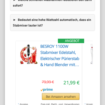
sofort?
Bedeutet eine hohe Wattzahl automatisch, dass ein
Stabmixer lauter ist?
ANGEBOT
BESROY 1100W
Stabmixer Edelstahl,
Elektrischer Pürierstab
& Hand Blender mit 2
Geschwindigkeitsstufen
+ Turbo, Kupfermotor,
79,99 €
21,99 €
Spülmaschinenfest,
Food Processor für
Babynahrung,
Bei Amazon ansehen
Smoothies & Suppen
*
Anzeige
Preis inkl. MwSt., zzgl. Versandkosten
*
Anzeige