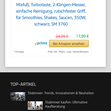
Mixfuß, Turbotaste, 2-Klingen-Messer,
einfache Reinigung, rutschfester Griff,
für Smoothies, Shakes, Saucen, 350W,
schwarz, SM 3760
24,99 €
17,99 €
Bei Amazon ansehen
*
Anzeige
Preis inkl. MwSt., zzgl. Versandkosten
TOP-ARTIKEL
Stabmixer: Trends, Innovationen & Neuheiten
Stabmixer kaufen: Ultimative
Kaufberatung