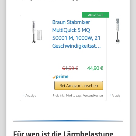
ANGEBOT
Braun Stabmixer
MultiQuick 5 MQ
50001 M, 1000W, 21
Geschwindigkeitsstufen+Turbo,
Edelstahl Pürierfuß,
Easy Click System,
61,99 €
44,90 €
SplashControl, Inkl.
600ml Becher, Weiß
Bei Amazon ansehen
*
Anzeige
Preis inkl. MwSt., zzgl. Versandkosten
*
Anzeige
Für wen ist die Lärmbelastung