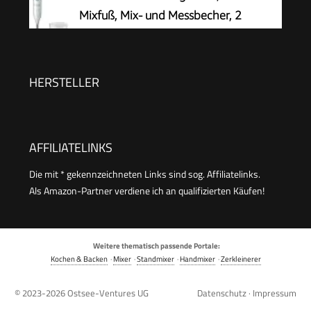
Edelstahl Pürierfuß, Easy Click System,
Mixfuß, Mix- und Messbecher, 2
SplashControl, Inkl. 500ml Zerkleinerer,
Geschwindigkeitsstufen, leichtes
Schneebesen, 600ml Becher, Weiß
Gehäuse, 4-Klingen-Messer, einfache
Reinigung, 600 W, weiß/grau, MSM66110
HERSTELLER
AFFILIATELINKS
Die mit * gekennzeichneten Links sind sog. Affiliatelinks.
Als Amazon-Partner verdiene ich an qualifizierten Käufen!
Weitere thematisch passende Portale:
Kochen & Backen
·
Mixer
·
Standmixer
·
Handmixer
·
Zerkleinerer
© 2023-2026
Ostsee-Ventures UG
Datenschutz
·
Impressum