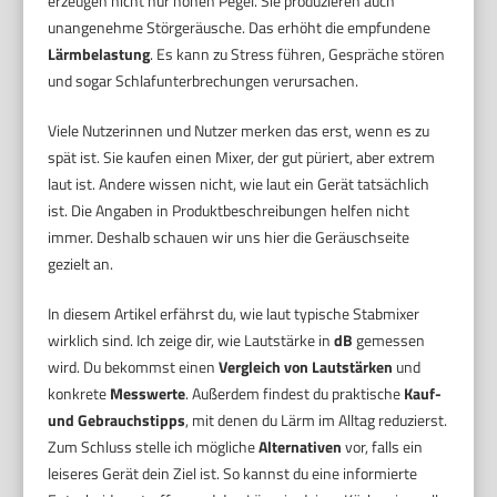
erzeugen nicht nur hohen Pegel. Sie produzieren auch
unangenehme Störgeräusche. Das erhöht die empfundene
Lärmbelastung
. Es kann zu Stress führen, Gespräche stören
und sogar Schlafunterbrechungen verursachen.
Viele Nutzerinnen und Nutzer merken das erst, wenn es zu
spät ist. Sie kaufen einen Mixer, der gut püriert, aber extrem
laut ist. Andere wissen nicht, wie laut ein Gerät tatsächlich
ist. Die Angaben in Produktbeschreibungen helfen nicht
immer. Deshalb schauen wir uns hier die Geräuschseite
gezielt an.
In diesem Artikel erfährst du, wie laut typische Stabmixer
wirklich sind. Ich zeige dir, wie Lautstärke in
dB
gemessen
wird. Du bekommst einen
Vergleich von Lautstärken
und
konkrete
Messwerte
. Außerdem findest du praktische
Kauf-
und Gebrauchstipps
, mit denen du Lärm im Alltag reduzierst.
Zum Schluss stelle ich mögliche
Alternativen
vor, falls ein
leiseres Gerät dein Ziel ist. So kannst du eine informierte