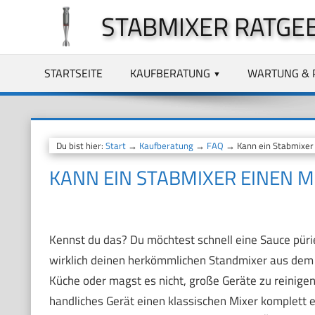
Zum
STABMIXER RATGE
Inhalt
springen
STARTSEITE
KAUFBERATUNG
WARTUNG & 
Du bist hier:
Start
→
Kaufberatung
→
FAQ
→ Kann ein Stabmixer 
KANN EIN STABMIXER EINEN 
Kennst du das? Du möchtest schnell eine Sauce pürie
wirklich deinen herkömmlichen Standmixer aus dem S
Küche oder magst es nicht, große Geräte zu reinigen
handliches Gerät einen klassischen Mixer komplett er