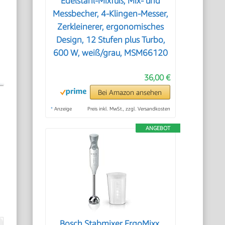
Edelstahl-Mixfuß, Mix- und
Messbecher, 4-Klingen-Messer,
Zerkleinerer, ergonomisches
Design, 12 Stufen plus Turbo,
600 W, weiß/grau, MSM66120
36,00 €
Bei Amazon ansehen
*
Anzeige
Preis inkl. MwSt., zzgl. Versandkosten
ANGEBOT
Bosch Stabmixer ErgoMixx,