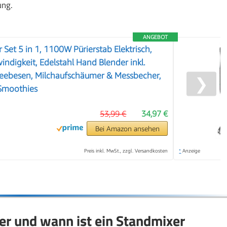
ung.
ANGEBOT
Set 5 in 1, 1100W Pürierstab Elektrisch,
indigkeit, Edelstahl Hand Blender inkl.
neebesen, Milchaufschäumer & Messbecher,
❯
 Smoothies
53,99 €
34,97 €
Bei Amazon ansehen
Preis inkl. MwSt., zzgl. Versandkosten
*
Anzeige
er und wann ist ein Standmixer