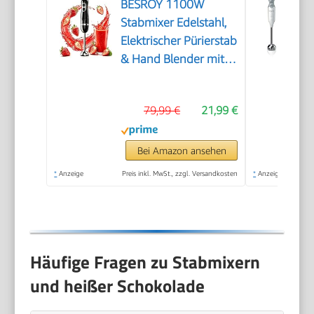
BESROY 1100W
Stabmixer Edelstahl,
Elektrischer Pürierstab
& Hand Blender mit 2
Geschwindigkeitsstufen
+ Turbo, Kupfermotor,
79,99 €
21,99 €
Spülmaschinenfest,
Food Processor für
Babynahrung,
Bei Amazon ansehen
Smoothies & Suppen
*
Anzeige
Preis inkl. MwSt., zzgl. Versandkosten
*
Anzeige
Häufige Fragen zu Stabmixern
und heißer Schokolade