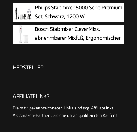
mit 2 Geschwindigkeitsstufen + Turbo,
Philips Stabmixer 5000 Serie Premium
Kupfermotor, Spülmaschinenfest, Food
Set, Schwarz, 1200 W
Processor für Babynahrung, Smoothies &
Bosch Stabmixer CleverMixx,
Suppen
abnehmbarer Mixfuß, Ergonomischer
Griff, leichtes Gehäuse, 4-Klingen-
Messer, einfache Reinigung, 400 W, weiß/rot,
MSM14000
HERSTELLER
AFFILIATELINKS
Die mit * gekennzeichneten Links sind sog. Affiliatelinks.
Als Amazon-Partner verdiene ich an qualifizierten Käufen!