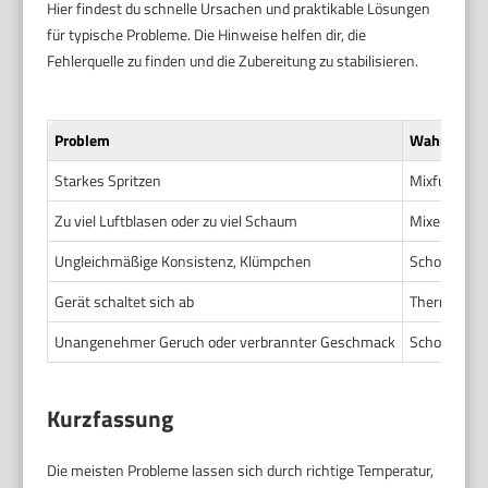
Hier findest du schnelle Ursachen und praktikable Lösungen
für typische Probleme. Die Hinweise helfen dir, die
Fehlerquelle zu finden und die Zubereitung zu stabilisieren.
Problem
Wahrschein
Starkes Spritzen
Mixfuß nich
Zu viel Luftblasen oder zu viel Schaum
Mixen zu na
Ungleichmäßige Konsistenz, Klümpchen
Schokolade 
Gerät schaltet sich ab
Thermischer
Unangenehmer Geruch oder verbrannter Geschmack
Schokolade 
Kurzfassung
Die meisten Probleme lassen sich durch richtige Temperatur,