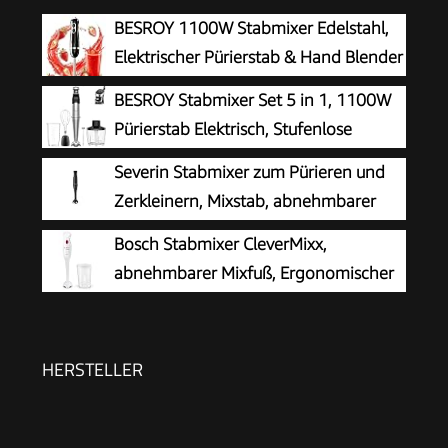
BESROY 1100W Stabmixer Edelstahl,
Elektrischer Pürierstab & Hand Blender
mit 2 Geschwindigkeitsstufen + Turbo,
BESROY Stabmixer Set 5 in 1, 1100W
Kupfermotor, Spülmaschinenfest, Food
Pürierstab Elektrisch, Stufenlose
Processor für Babynahrung, Smoothies &
Geschwindigkeit, Edelstahl Hand
Severin Stabmixer zum Pürieren und
Suppen
Blender inkl. Zerkleinerer, Schneebesen,
Zerkleinern, Mixstab, abnehmbarer
Milchaufschäumer & Messbecher, Ideal für
Mixfuß, Turbotaste, 2-Klingen-Messer,
Bosch Stabmixer CleverMixx,
Suppen, Smoothies
einfache Reinigung, rutschfester Griff, für
abnehmbarer Mixfuß, Ergonomischer
Smoothies, Shakes, Saucen, 350W, schwarz, SM
Griff, leichtes Gehäuse, 4-Klingen-
3760
Messer, einfache Reinigung, 400 W, weiß/rot,
MSM14000
HERSTELLER