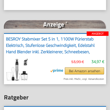
Anzeige
*
ANGEBOT
BESROY Stabmixer Set 5 in 1, 1100W Pürierstab
Elektrisch, Stufenlose Geschwindigkeit, Edelstahl
Hand Blender inkl. Zerkleinerer, Schneebesen,
Milchaufschäumer & Messbecher, Ideal für Suppen,
53,99 €
34,97 €
Smoothies
Bei Amazon ansehen
Preis inkl. MwSt., zzgl. Versandkosten
Ratgeber