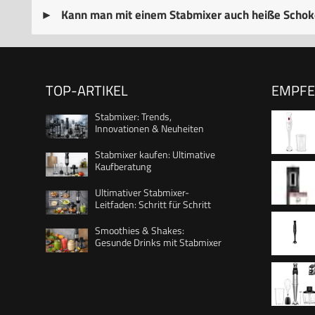
Kann man mit einem Stabmixer auch heiße Schok
TOP-ARTIKEL
EMPF
Stabmixer: Trends,
Innovationen & Neuheiten
Stabmixer kaufen: Ultimative
Kaufberatung
Ergonomi
Ultimativer Stabmixer-
Gehäuse
Leitfaden: Schritt für Schritt
einfach
Smoothies & Shakes:
Gesunde Drinks mit Stabmixer
weiß/ro
abnehmb
ER 05/2
2-Kling
111446