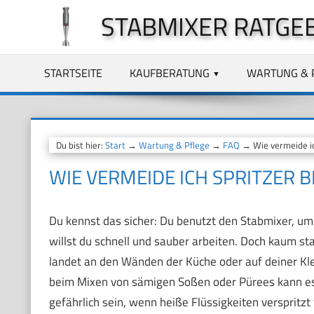
Zum
STABMIXER RATGE
Inhalt
springen
STARTSEITE
KAUFBERATUNG
WARTUNG & 
Du bist hier:
Start
→
Wartung & Pflege
→
FAQ
→ Wie vermeide ic
WIE VERMEIDE ICH SPRITZER 
Du kennst das sicher: Du benutzt den Stabmixer, u
willst du schnell und sauber arbeiten. Doch kaum sta
landet an den Wänden der Küche oder auf deiner Klei
beim Mixen von sämigen Soßen oder Pürees kann es s
gefährlich sein, wenn heiße Flüssigkeiten verspritzt