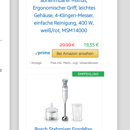
abnehmbarer Mixfuß,
Ergonomischer Griff, leichtes
Gehäuse, 4-Klingen-Messer,
einfache Reinigung, 400 W,
weiß/rot, MSM14000
29,99 €
19,35 €
Bei Amazon ansehen
*
Anzeige
Preis inkl. MwSt., zzgl. Versandkosten
e
EMPFEHLUNG
Bosch Stabmixer ErgoMixx,