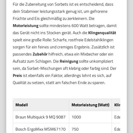
Für die Zubereitung von Sorbets ist es entscheidend, dass
dein Stabmixer leistungsstark genug ist, um gefrorene
Früchte und Eis gleichmäßig zu zerkleinern. Die
Motorleistung
sollte mindestens 600 Watt betragen, damit
das Gerät nicht ins Stocken gerät. Auch die
Klingenqualität
spielt eine große Rolle: Scharfe, rostfreie Edelstahlklingen
sorgen für ein feines und cremiges Ergebnis. Zusätzlich ist
passendes
Zubehör
hilfreich, etwa ein Mixbecher oder ein
Aufsatz zum Schlagen. Die
Reinigung
sollte unkompliziert
sein, da Sorbet-Mischungen oft klebrig oder farbig sind. Der
Preis
ist ebenfalls ein Faktor, allerdings lohnt es sich, auf
Qualität zu setzen, statt am falschen Ende zu sparen.
Modell
Motorleistung (Watt)
Klingenqua
Braun Multiquick 9 MQ 9087
1000
Edelstahl,
Bosch ErgoMixx MSM67170
750
Edelstahl,