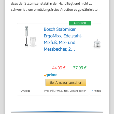
dass der Stabmixer stabil in der Hand liegt und nicht zu
schwer ist, um ermüdungsfreies Arbeiten zu gewährleisten.
ANGEBOT
Bosch Stabmixer
ErgoMixx, Edelstahl-
Mixfuß, Mix- und
Messbecher, 2
Geschwindigkeitsstufen,
leichtes Gehäuse, 4-
44,99 €
37,99 €
Klingen-Messer,
einfache Reinigung,
600 W, weiß/grau,
Bei Amazon ansehen
MSM66110
*
Anzeige
Preis inkl. MwSt., zzgl. Versandkosten
*
Anzeige