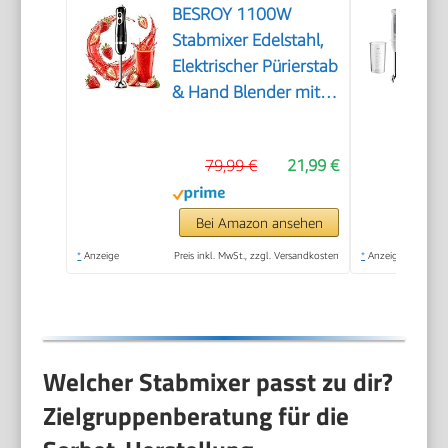
BESROY 1100W
Stabmixer Edelstahl,
Elektrischer Pürierstab
& Hand Blender mit 2
Geschwindigkeitsstufen
+ Turbo, Kupfermotor,
79,99 €
21,99 €
Spülmaschinenfest,
Food Processor für
Babynahrung,
Bei Amazon ansehen
Smoothies & Suppen
*
Anzeige
Preis inkl. MwSt., zzgl. Versandkosten
*
Anzeige
Welcher Stabmixer passt zu dir?
Zielgruppenberatung für die