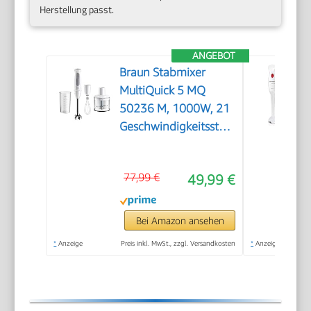
Herstellung passt.
ANGEBOT
Braun Stabmixer
MultiQuick 5 MQ
50236 M, 1000W, 21
Geschwindigkeitsstufen+Turbo,
Edelstahl Pürierfuß,
Easy Click System,
77,99 €
49,99 €
SplashControl, Inkl.
500ml Zerkleinerer,
Schneebesen, 600ml
Bei Amazon ansehen
Becher, Weiß
*
Anzeige
Preis inkl. MwSt., zzgl. Versandkosten
*
Anzeige