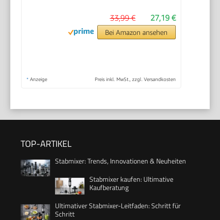
33,99 €
27,19 €
Bei Amazon ansehen
*
Anzeige
Preis inkl. MwSt., zzgl. Versandkosten
TOP-ARTIKEL
Stabmixer: Trends, Innovationen & Neuheiten
Stabmixer kaufen: Ultimative
Kaufberatung
Ultimativer Stabmixer-Leitfaden: Schritt für
Schritt