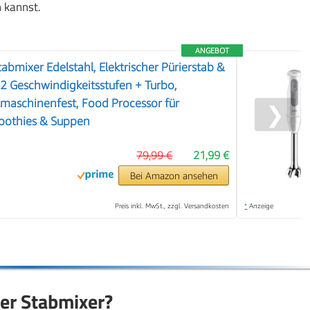
 kannst.
ANGEBOT
mixer Edelstahl, Elektrischer Pürierstab &
2 Geschwindigkeitsstufen + Turbo,
maschinenfest, Food Processor für
❯
oothies & Suppen
79,99 €
21,99 €
Bei Amazon ansehen
Preis inkl. MwSt., zzgl. Versandkosten
*
Anzeige
ger Stabmixer?