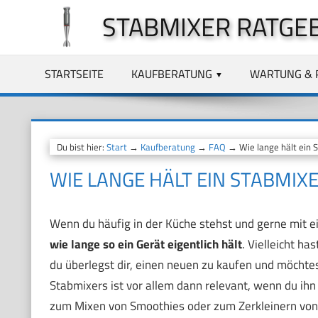
Zum
STABMIXER RATGE
Inhalt
springen
STARTSEITE
KAUFBERATUNG
WARTUNG & 
Du bist hier:
Start
→
Kaufberatung
→
FAQ
→ Wie lange hält ein 
WIE LANGE HÄLT EIN STABMIX
Wenn du häufig in der Küche stehst und gerne mit ei
wie lange so ein Gerät eigentlich hält
. Vielleicht h
du überlegst dir, einen neuen zu kaufen und möchtes
Stabmixers ist vor allem dann relevant, wenn du ih
zum Mixen von Smoothies oder zum Zerkleinern von