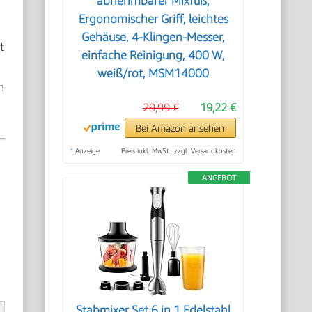
abnehmbarer Mixfuß,
Ergonomischer Griff, leichtes
Gehäuse, 4-Klingen-Messer,
t
einfache Reinigung, 400 W,
weiß/rot, MSM14000
n
29,99 €
19,22 €
Bei Amazon ansehen
*
Anzeige
Preis inkl. MwSt., zzgl. Versandkosten
ANGEBOT
Stabmixer Set 6 in 1 Edelstahl