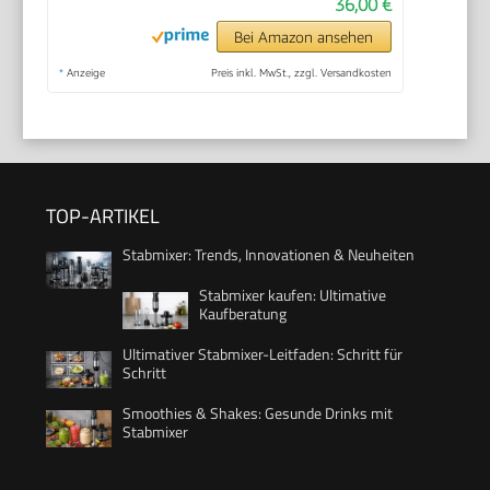
36,00 €
Bei Amazon ansehen
*
Anzeige
Preis inkl. MwSt., zzgl. Versandkosten
TOP-ARTIKEL
Stabmixer: Trends, Innovationen & Neuheiten
Stabmixer kaufen: Ultimative
Kaufberatung
Ultimativer Stabmixer-Leitfaden: Schritt für
Schritt
Smoothies & Shakes: Gesunde Drinks mit
Stabmixer