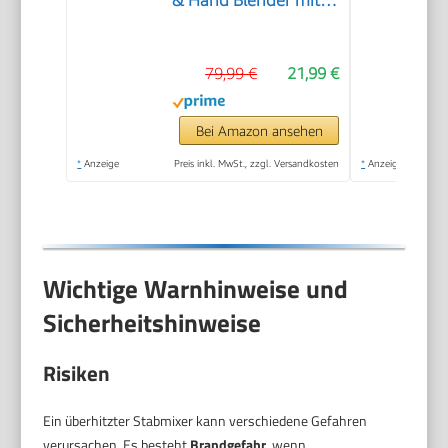
Geschwindigkeitsstufen
+ Turbo, Kupfermotor,
79,99 €
21,99 €
Spülmaschinenfest,
Food Processor für
Babynahrung,
Bei Amazon ansehen
Smoothies & Suppen
*
Anzeige
Preis inkl. MwSt., zzgl. Versandkosten
*
Anzeige
Wichtige Warnhinweise und
Sicherheitshinweise
Risiken
Ein überhitzter Stabmixer kann verschiedene Gefahren
verursachen. Es besteht
Brandgefahr
, wenn