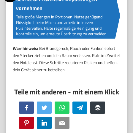
vornehmen
Teile große Mengen in Portionen. Nutze genügend
Flüssigkeit beim Mixen und arbeite in kurzen
Pulsintervallen. Halte regelmäßige Reinigung und
Kontrolle ein, um erneute Überhitzung zu vermeiden.
Warnhinweis:
Bei Brandgeruch, Rauch oder Funken sofort
den Stecker ziehen und den Raum verlassen. Rufe im Zweifel
den Notdienst. Diese Schritte reduzieren Risiken und helfen,
dein Gerät sicher zu betreiben.
Facebook
Twitter
WhatsApp
Telegram
Buffer
Pinterest
LinkedIn
Email