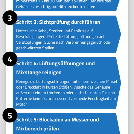
mindestens 15 bis 30 Minuten abkühlen. Berühre das
Gehäuse vorsichtig, um Hitze zu kontrollieren.
Schritt 3: Sichtprüfung durchführen
Untersuche Kabel, Stecker und Gehäuse auf
Beschädigungen. Prüfe die Lüftungsöffnungen auf
Verstopfungen. Suche nach Verbrennungsgeruch oder
geschwärzten Stellen.
Schritt 4: Lüftungsöffnungen und
Mixstange reinigen
Reinige die Lüftungsöffnungen mit einem weichen Pinsel
oder Druckluft in kurzen Stößen. Wische das Gehäuse
außen mit einem trockenen oder leicht feuchten Tuch ab.
Entferne keine Schrauben und vermeide Feuchtigkeit am
Motor.
Schritt 5: Blockaden an Messer und
Mixbereich prüfen