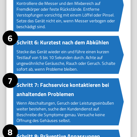
Kontrolliere die Messer und den Mixbereich auf
Fremdkörper oder feste Rückstände. Entferne
Verstopfungen vorsichtig mit einem Löffel oder Pinsel.
Setze das Gerät nicht ein, wenn Messer verbogen oder
beschädigt sind.
Schritt 6: Kurztest nach dem Abkühlen
Stecke das Gerät wieder ein und führe einen kurzen
Testlauf von 5 bis 10 Sekunden durch. Achte auf
ungewöhnliche Geräusche, Rauch oder Geruch. Schalte
sofort ab, wenn Probleme bleiben.
Schritt 7: Fachservice kontaktieren bei
anhaltenden Problemen
Wenn Abschaltungen, Geruch oder Leistungseinbußen
weiter bestehen, suche den Kundendienst auf.
Beschreibe die Symptome genau. Versuche keine
Öffnung des Gehäuses selbst.
Schritt 8: Präventive Anpassungen