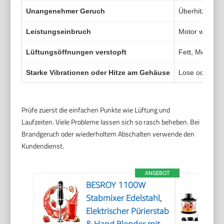
Unangenehmer Geruch
Überhitzte Is
Leistungseinbruch
Motor wird war
Lüftungsöffnungen verstopft
Fett, Mehl od
Starke Vibrationen oder Hitze am Gehäuse
Lose oder ver
Prüfe zuerst die einfachen Punkte wie Lüftung und
Laufzeiten. Viele Probleme lassen sich so rasch beheben. Bei
Brandgeruch oder wiederholtem Abschalten verwende den
Kundendienst.
ANGEBOT
BESROY 1100W
Stabmixer Edelstahl,
Elektrischer Pürierstab
& Hand Blender mit 2