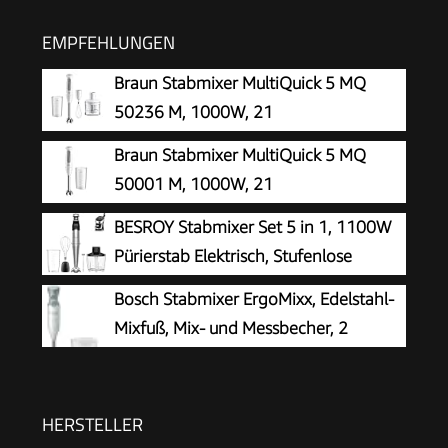
EMPFEHLUNGEN
Braun Stabmixer MultiQuick 5 MQ
50236 M, 1000W, 21
Geschwindigkeitsstufen+Turbo,
Braun Stabmixer MultiQuick 5 MQ
Edelstahl Pürierfuß, Easy Click System,
50001 M, 1000W, 21
SplashControl, Inkl. 500ml Zerkleinerer,
Geschwindigkeitsstufen+Turbo,
BESROY Stabmixer Set 5 in 1, 1100W
Schneebesen, 600ml Becher, Weiß
Edelstahl Pürierfuß, Easy Click System,
Pürierstab Elektrisch, Stufenlose
SplashControl, Inkl. 600ml Becher, Weiß
Geschwindigkeit, Edelstahl Hand
Bosch Stabmixer ErgoMixx, Edelstahl-
Blender inkl. Zerkleinerer, Schneebesen,
Mixfuß, Mix- und Messbecher, 2
Milchaufschäumer & Messbecher, Ideal für
Geschwindigkeitsstufen, leichtes
Suppen, Smoothies
Gehäuse, 4-Klingen-Messer, einfache
Reinigung, 600 W, weiß/grau, MSM66110
HERSTELLER