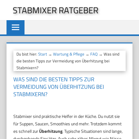
Zum
STABMIXER RATGEBER
Inhalt
springen
Du bist hier:
Start
→
Wartung & Pflege
→
FAQ
→ Was sind
die besten Tipps zur Vermeidung von Überhitzung bei
Stabmixern?
WAS SIND DIE BESTEN TIPPS ZUR
VERMEIDUNG VON ÜBERHITZUNG BEI
STABMIXERN?
Stabmixer sind praktische Helfer in der Küche. Du nutzt sie
für Suppen, Saucen, Smoothies und mehr. Trotzdem kommt
es schnell zur
Überhitzung
. Typische Situationen sind lange,
durchgehende Einsätze. Auch sehr zähes Mixgut wie Nüsse