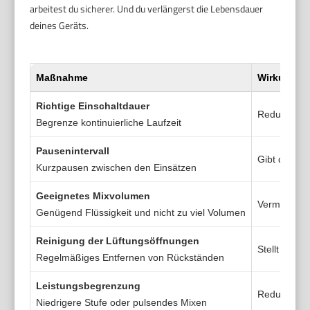
arbeitest du sicherer. Und du verlängerst die Lebensdauer
deines Geräts.
Maßnahme
Wirkung au
Richtige Einschaltdauer
Reduziert t
Begrenze kontinuierliche Laufzeit
Pausenintervall
Gibt dem Mo
Kurzpausen zwischen den Einsätzen
Geeignetes Mixvolumen
Vermindert 
Genügend Flüssigkeit und nicht zu viel Volumen
Reinigung der Lüftungsöffnungen
Stellt Kühl
Regelmäßiges Entfernen von Rückständen
Leistungsbegrenzung
Reduziert S
Niedrigere Stufe oder pulsendes Mixen