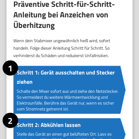
Präventive Schritt-für-Schritt-
Anleitung bei Anzeichen von
Überhitzung
Wenn dein Stabmixer ungewöhnlich heiß wird, sofort
handeln. Folge dieser Anleitung Schritt für Schritt. So
verhinderst du Schäden und reduzierst Unfallrisiken.
Schritt 1: Gerät ausschalten und Stecker
ziehen
Schalte den Mixer sofort aus und ziehe den Netzstecker.
So vermeidest du weitere Wärmeentwicklung und
Elektrounfälle. Berühre das Gerät nur, wenn es sicher
vom Stromnetz getrennt ist.
Schritt 2: Abkühlen lassen
Stelle das Gerät an einen gut belüfteten Ort. Lass es