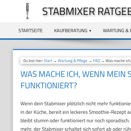
Zum
STABMIXER RATGE
Inhalt
springen
STARTSEITE
KAUFBERATUNG
WARTUNG & 
Du bist hier:
Start
→
Wartung & Pflege
→
FAQ
→ Was mache ich, 
WAS MACHE ICH, WENN MEIN 
FUNKTIONIERT?
Wenn dein Stabmixer plötzlich nicht mehr funktionier
in der Küche, bereit ein leckeres Smoothie-Rezept a
bleibt stumm oder funktioniert nur noch sporadisch. 
mehr, der Stabmixer schaltet sich sofort ab oder rüh