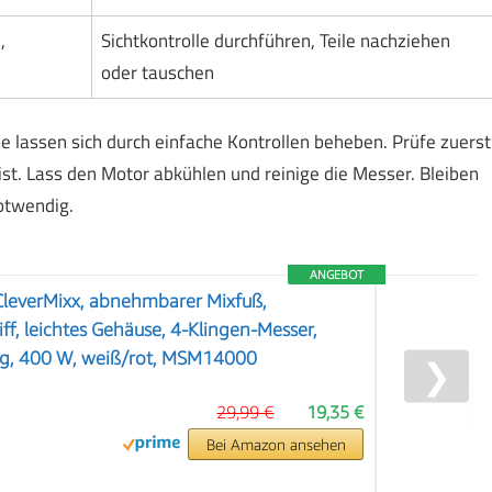
,
Sichtkontrolle durchführen, Teile nachziehen
oder tauschen
lassen sich durch einfache Kontrollen beheben. Prüfe zuerst
ist. Lass den Motor abkühlen und reinige die Messer. Bleiben
otwendig.
ANGEBOT
CleverMixx, abnehmbarer Mixfuß,
ff, leichtes Gehäuse, 4-Klingen-Messer,
ng, 400 W, weiß/rot, MSM14000
❯
29,99 €
19,35 €
Bei Amazon ansehen