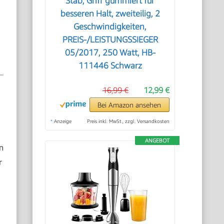
Stab, Griff gummiert für
besseren Halt, zweiteilig, 2
Geschwindigkeiten,
PREIS-/LEISTUNGSSIEGER
05/2017, 250 Watt, HB-
111446 Schwarz
16,99 €
12,99 €
Bei Amazon ansehen
*
Anzeige
Preis inkl. MwSt., zzgl. Versandkosten
ANGEBOT
n
r