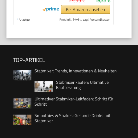
29,99 €
19,35 €
Bei Amazon ansehen
*
Anzeige
Preis inkl. MwSt., zzgl. Versandkosten
TOP-ARTIKEL
Stabmixer: Trends, Innovationen & Neuheiten
Stabmixer kaufen: Ultimative
Kaufberatung
Ultimativer Stabmixer-Leitfaden: Schritt für
Schritt
Smoothies & Shakes: Gesunde Drinks mit
Stabmixer