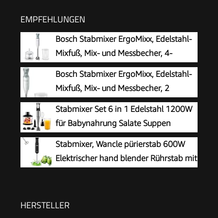
EMPFEHLUNGEN
Bosch Stabmixer ErgoMixx, Edelstahl-
Mixfuß, Mix- und Messbecher, 4-
Klingen-Messer, Zerkleinerer,
Bosch Stabmixer ErgoMixx, Edelstahl-
ergonomisches Design, 12 Stufen plus Turbo,
Mixfuß, Mix- und Messbecher, 2
600 W, weiß/grau, MSM66120
Geschwindigkeitsstufen, leichtes
Stabmixer Set 6 in 1 Edelstahl 1200W
Gehäuse, 4-Klingen-Messer, einfache
für Babynahrung Salate Suppen
Reinigung, 600 W, weiß/grau, MSM66110
Gemüse
Stabmixer, Wancle pürierstab 600W
Elektrischer hand blender Rührstab mit
Turbo für die Zubereitung von
Babynahrung, Salaten, Suppen und Gemüs
(Black)
HERSTELLER