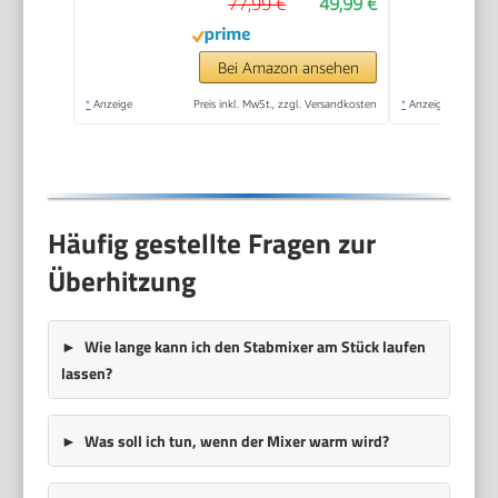
77,99 €
49,99 €
SplashControl, Inkl.
500ml Zerkleinerer,
Schneebesen, 600ml
Bei Amazon ansehen
Becher, Weiß
*
Anzeige
Preis inkl. MwSt., zzgl. Versandkosten
*
Anzeige
Häufig gestellte Fragen zur
Überhitzung
Wie lange kann ich den Stabmixer am Stück laufen
lassen?
Was soll ich tun, wenn der Mixer warm wird?