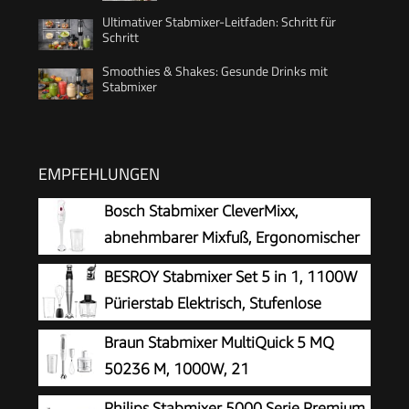
Ultimativer Stabmixer-Leitfaden: Schritt für
Schritt
Smoothies & Shakes: Gesunde Drinks mit
Stabmixer
EMPFEHLUNGEN
Bosch Stabmixer CleverMixx,
abnehmbarer Mixfuß, Ergonomischer
Griff, leichtes Gehäuse, 4-Klingen-
BESROY Stabmixer Set 5 in 1, 1100W
Messer, einfache Reinigung, 400 W, weiß/rot,
Pürierstab Elektrisch, Stufenlose
MSM14000
Geschwindigkeit, Edelstahl Hand
Braun Stabmixer MultiQuick 5 MQ
Blender inkl. Zerkleinerer, Schneebesen,
50236 M, 1000W, 21
Milchaufschäumer & Messbecher, Ideal für
Geschwindigkeitsstufen+Turbo,
Philips Stabmixer 5000 Serie Premium
Suppen, Smoothies