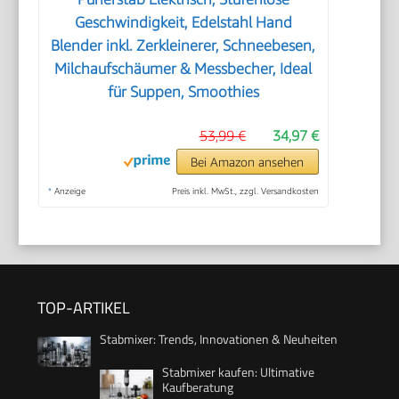
Geschwindigkeit, Edelstahl Hand
Blender inkl. Zerkleinerer, Schneebesen,
Milchaufschäumer & Messbecher, Ideal
für Suppen, Smoothies
53,99 €
34,97 €
Bei Amazon ansehen
*
Anzeige
Preis inkl. MwSt., zzgl. Versandkosten
TOP-ARTIKEL
Stabmixer: Trends, Innovationen & Neuheiten
Stabmixer kaufen: Ultimative
Kaufberatung