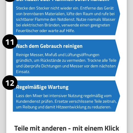
Stecke den Stecker nicht wieder ein. Entferne das Gerät
von brennbaren Materialien, lüfte den Raum und rufe bei
sichtbarer Flamme den Notdienst. Nutze niemals Wasser
bei elektrischen Bränden, verwende einen geeigneten
Feuerlöscher oder warte auf Hilfe.
Nach dem Gebrauch reinigen
Reinige Messer, Mixfuß und Lüftungsöffnungen
gründlich, um Rückstände zu vermeiden. Trockne alle Teile
und überprüfe Dichtungen und Messer vor dem nächsten
Einsatz.
Regelmäßige Wartung
Lass den Mixer bei intensiver Nutzung regelmäßig vom
Kundendienst prüfen. Ersetze verschlissene Teile zeitnah,
um Reibung und damit Hitzeentwicklung zu reduzieren.