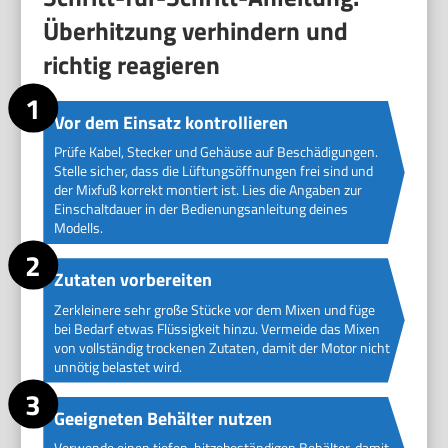
Überhitzung verhindern und
richtig reagieren
Vor dem Einsatz kontrollieren
Prüfe Kabel, Stecker und Gehäuse auf Beschädigungen.
Stelle sicher, dass die Lüftungsöffnungen frei sind und
der Mixfuß korrekt montiert ist. Lies die Angaben zur
Einschaltdauer in der Bedienungsanleitung deines
Modells.
Zutaten vorbereiten
Zerkleinere sehr große Stücke vor dem Mixen und füge
bei Bedarf etwas Flüssigkeit hinzu. Vermeide das Mixen
von vollständig trockenen Zutaten, damit der Motor nicht
unnötig belastet wird.
Geeigneten Behälter nutzen
Verwende einen tiefen, hitzebeständigen Behälter, damit