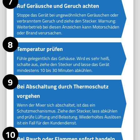
Auf Geräusche und Geruch achten
Stoppe das Gerät bei ungewöhnlichen Geräuschen oder
verbranntem Geruch und ziehe den Stecker. Warnung:
Weiterbetrieb bei diesen Anzeichen kann Motorschäden
oder Brand verursachen.
Temperatur prüfen
Fühle gelegentlich das Gehäuse. Wird es sehr heiß,
schalte aus, ziehe den Stecker und lasse das Gerät
mindestens 10 bis 30 Minuten abkühlen.
Bei Abschaltung durch Thermoschutz
vorgehen
Wenn der Mixer sich abschaltet, ist das ein
Schutzmechanismus. Ziehe den Stecker, lass abkühlen
und prüfe Lüftung und Belastung. Wiederholtes Auslösen
ist ein Fall für den Kundendienst.
Bei Rauch oder Flammen sofort handeln