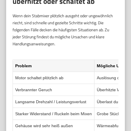
überhitzt oder schaltet ab
Wenn dein Stabmixer plötzlich ausgeht oder ungewöhnlich
riecht, sind schnelle und gezielte Schritte wichtig. Die
folgenden Fälle decken die häufigsten Situationen ab. Zu
jeder Störung findest du mögliche Ursachen und klare
Handlungsanweisungen.
Problem
Mögliche Ursach
Motor schaltet plötzlich ab
Auslösung der
Th
Verbrannter Geruch
Überhitzte Wicklun
Langsame Drehzahl / Leistungsverlust
Überlast durch zu
Starker Widerstand / Ruckeln beim Mixen
Grobe Stücke im M
Gehäuse wird sehr heiß außen
Wärmeabfuhr unzur