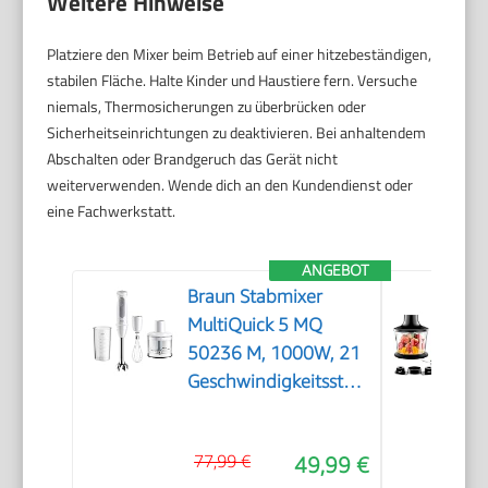
Weitere Hinweise
Platziere den Mixer beim Betrieb auf einer hitzebeständigen,
stabilen Fläche. Halte Kinder und Haustiere fern. Versuche
niemals, Thermosicherungen zu überbrücken oder
Sicherheitseinrichtungen zu deaktivieren. Bei anhaltendem
Abschalten oder Brandgeruch das Gerät nicht
weiterverwenden. Wende dich an den Kundendienst oder
eine Fachwerkstatt.
ANGEBOT
Braun Stabmixer
MultiQuick 5 MQ
50236 M, 1000W, 21
Geschwindigkeitsstufen+Turbo,
Edelstahl Pürierfuß,
Easy Click System,
77,99 €
49,99 €
SplashControl, Inkl.