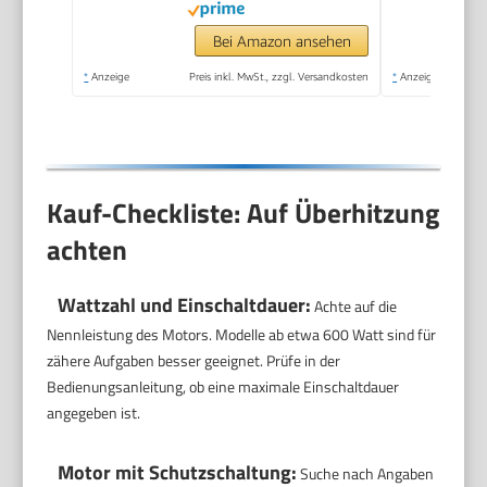
500ml Zerkleinerer,
Schneebesen, 600ml
Bei Amazon ansehen
Becher, Weiß
*
Anzeige
Preis inkl. MwSt., zzgl. Versandkosten
*
Anzeige
Kauf-Checkliste: Auf Überhitzung
achten
Wattzahl und Einschaltdauer:
Achte auf die
Nennleistung des Motors. Modelle ab etwa 600 Watt sind für
zähere Aufgaben besser geeignet. Prüfe in der
Bedienungsanleitung, ob eine maximale Einschaltdauer
angegeben ist.
Motor mit Schutzschaltung:
Suche nach Angaben