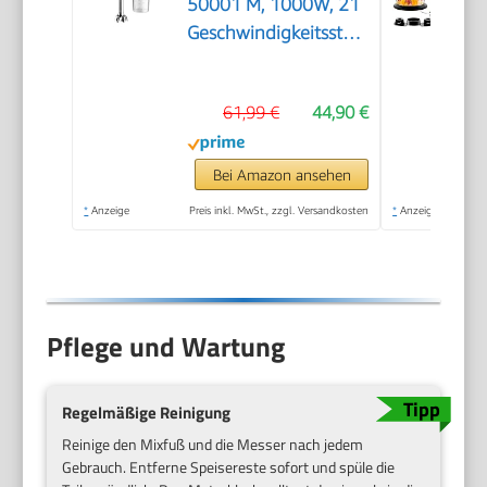
50001 M, 1000W, 21
Geschwindigkeitsstufen+Turbo,
Edelstahl Pürierfuß,
Easy Click System,
61,99 €
44,90 €
SplashControl, Inkl.
600ml Becher, Weiß
Bei Amazon ansehen
*
Anzeige
Preis inkl. MwSt., zzgl. Versandkosten
*
Anzeige
Pflege und Wartung
Regelmäßige Reinigung
Reinige den Mixfuß und die Messer nach jedem
Gebrauch. Entferne Speisereste sofort und spüle die