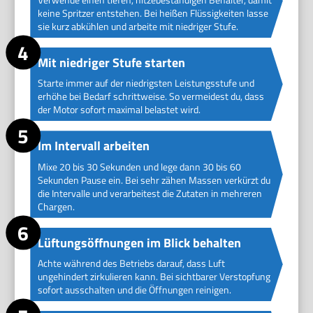
keine Spritzer entstehen. Bei heißen Flüssigkeiten lasse
sie kurz abkühlen und arbeite mit niedriger Stufe.
Mit niedriger Stufe starten
Starte immer auf der niedrigsten Leistungsstufe und
erhöhe bei Bedarf schrittweise. So vermeidest du, dass
der Motor sofort maximal belastet wird.
Im Intervall arbeiten
Mixe 20 bis 30 Sekunden und lege dann 30 bis 60
Sekunden Pause ein. Bei sehr zähen Massen verkürzt du
die Intervalle und verarbeitest die Zutaten in mehreren
Chargen.
Lüftungsöffnungen im Blick behalten
Achte während des Betriebs darauf, dass Luft
ungehindert zirkulieren kann. Bei sichtbarer Verstopfung
sofort ausschalten und die Öffnungen reinigen.