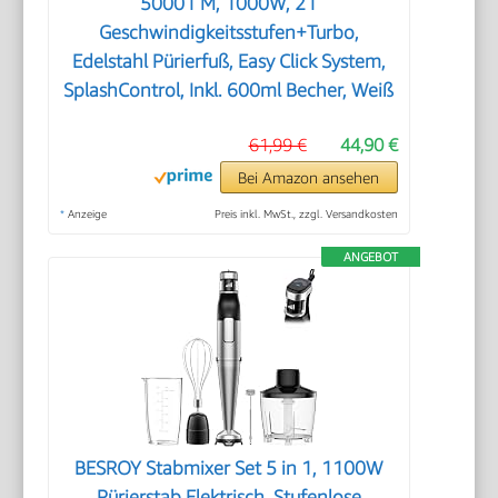
50001 M, 1000W, 21
Geschwindigkeitsstufen+Turbo,
Edelstahl Pürierfuß, Easy Click System,
SplashControl, Inkl. 600ml Becher, Weiß
61,99 €
44,90 €
Bei Amazon ansehen
*
Anzeige
Preis inkl. MwSt., zzgl. Versandkosten
ANGEBOT
BESROY Stabmixer Set 5 in 1, 1100W
Pürierstab Elektrisch, Stufenlose