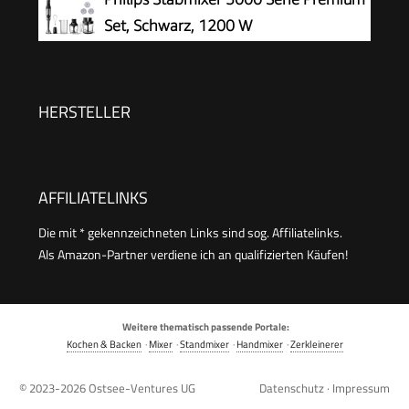
Edelstahl Pürierfuß, Easy Click System,
Set, Schwarz, 1200 W
SplashControl, Inkl. 500ml Zerkleinerer,
Schneebesen, 600ml Becher, Weiß
HERSTELLER
AFFILIATELINKS
Die mit * gekennzeichneten Links sind sog. Affiliatelinks.
Als Amazon-Partner verdiene ich an qualifizierten Käufen!
Weitere thematisch passende Portale:
Kochen & Backen
·
Mixer
·
Standmixer
·
Handmixer
·
Zerkleinerer
© 2023-2026
Ostsee-Ventures UG
Datenschutz
·
Impressum