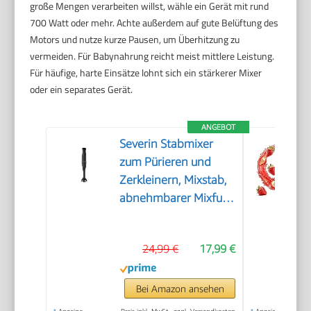
große Mengen verarbeiten willst, wähle ein Gerät mit rund
700 Watt oder mehr. Achte außerdem auf gute Belüftung des
Motors und nutze kurze Pausen, um Überhitzung zu
vermeiden. Für Babynahrung reicht meist mittlere Leistung.
Für häufige, harte Einsätze lohnt sich ein stärkerer Mixer
oder ein separates Gerät.
ANGEBOT
Severin Stabmixer
zum Pürieren und
Zerkleinern, Mixstab,
abnehmbarer Mixfuß,
Turbotaste, 2-
Klingen-Messer,
24,99 €
17,99 €
einfache Reinigung,
rutschfester Griff, für
Smoothies, Shakes,
Bei Amazon ansehen
Saucen, 350W,