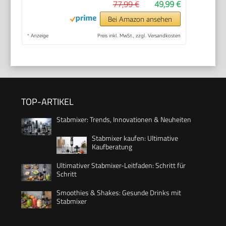
77,99 €
49,99 €
Bei Amazon ansehen
*
Anzeige
Preis inkl. MwSt., zzgl. Versandkosten
TOP-ARTIKEL
Stabmixer: Trends, Innovationen & Neuheiten
Stabmixer kaufen: Ultimative
Kaufberatung
Ultimativer Stabmixer-Leitfaden: Schritt für
Schritt
Smoothies & Shakes: Gesunde Drinks mit
Stabmixer