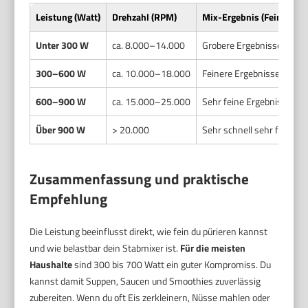
Leistung (Watt)
Drehzahl (RPM)
Mix-Ergebnis (Feinheit,
Unter 300 W
ca. 8.000–14.000
Grobere Ergebnisse. Wenig
300–600 W
ca. 10.000–18.000
Feinere Ergebnisse möglic
600–900 W
ca. 15.000–25.000
Sehr feine Ergebnisse mö
Über 900 W
> 20.000
Sehr schnell sehr fein. M
Zusammenfassung und praktische
Empfehlung
Die Leistung beeinflusst direkt, wie fein du pürieren kannst
und wie belastbar dein Stabmixer ist.
Für die meisten
Haushalte
sind 300 bis 700 Watt ein guter Kompromiss. Du
kannst damit Suppen, Saucen und Smoothies zuverlässig
zubereiten. Wenn du oft Eis zerkleinern, Nüsse mahlen oder