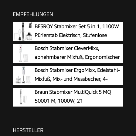
EMPFEHLUNGEN
BESROY Stabmixer Set 5 in 1, 1100W
Pürierstab Elektrisch, Stufenlose
Geschwindigkeit, Edelstahl Hand
Bosch Stabmixer CleverMixx,
Blender inkl. Zerkleinerer, Schneebesen,
abnehmbarer Mixfuß, Ergonomischer
Milchaufschäumer & Messbecher, Ideal für
Griff, leichtes Gehäuse, 4-Klingen-
Bosch Stabmixer ErgoMixx, Edelstahl-
Suppen, Smoothies
Messer, einfache Reinigung, 400 W, weiß/rot,
Mixfuß, Mix- und Messbecher, 4-
MSM14000
Klingen-Messer, Zerkleinerer,
Braun Stabmixer MultiQuick 5 MQ
ergonomisches Design, 12 Stufen plus Turbo,
50001 M, 1000W, 21
600 W, weiß/grau, MSM66120
Geschwindigkeitsstufen+Turbo,
Edelstahl Pürierfuß, Easy Click System,
SplashControl, Inkl. 600ml Becher, Weiß
HERSTELLER