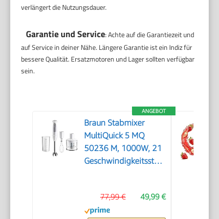
verlängert die Nutzungsdauer.
Garantie und Service
: Achte auf die Garantiezeit und
auf Service in deiner Nähe. Längere Garantie ist ein Indiz für
bessere Qualität. Ersatzmotoren und Lager sollten verfügbar
sein.
ANGEBOT
Braun Stabmixer
MultiQuick 5 MQ
50236 M, 1000W, 21
Geschwindigkeitsstufen+Turbo,
Edelstahl Pürierfuß,
Easy Click System,
77,99 €
49,99 €
SplashControl, Inkl.
500ml Zerkleinerer,