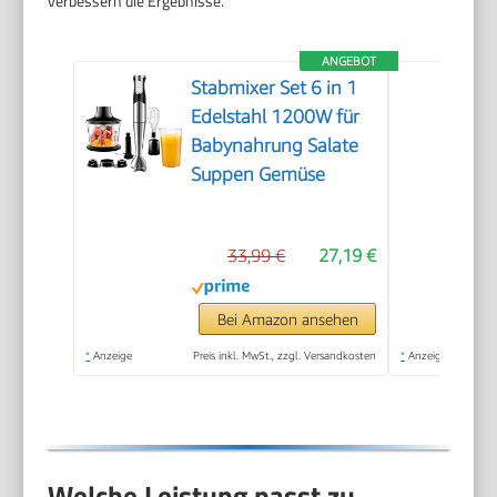
verbessern die Ergebnisse.
ANGEBOT
Stabmixer Set 6 in 1
Edelstahl 1200W für
Babynahrung Salate
Suppen Gemüse
33,99 €
27,19 €
Bei Amazon ansehen
*
Anzeige
Preis inkl. MwSt., zzgl. Versandkosten
*
Anzeige
Welche Leistung passt zu