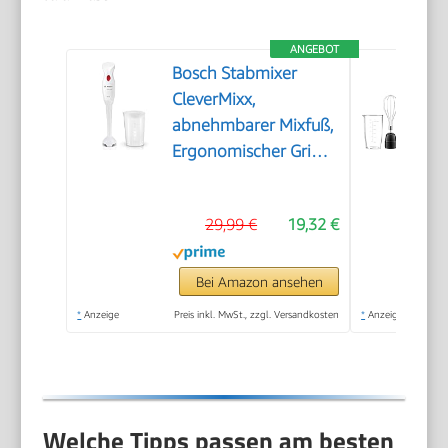
ANGEBOT
Bosch Stabmixer
CleverMixx,
abnehmbarer Mixfuß,
Ergonomischer Griff,
leichtes Gehäuse, 4-
Klingen-Messer,
29,99 €
19,32 €
einfache Reinigung,
400 W, weiß/rot,
MSM14000
Bei Amazon ansehen
*
Anzeige
Preis inkl. MwSt., zzgl. Versandkosten
*
Anzeige
Welche Tipps passen am besten