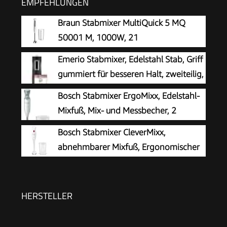
EMPFEHLUNGEN
Braun Stabmixer MultiQuick 5 MQ
50001 M, 1000W, 21
Geschwindigkeitsstufen+Turbo,
Emerio Stabmixer, Edelstahl Stab, Griff
Edelstahl Pürierfuß, Easy Click System,
gummiert für besseren Halt, zweiteilig,
SplashControl, Inkl. 600ml Becher, Weiß
2 Geschwindigkeiten,
Bosch Stabmixer ErgoMixx, Edelstahl-
PREIS-/LEISTUNGSSIEGER 05/2017,
Mixfuß, Mix- und Messbecher, 2
250 Watt, HB-111446 Schwarz
Geschwindigkeitsstufen, leichtes
Bosch Stabmixer CleverMixx,
Gehäuse, 4-Klingen-Messer, einfache
abnehmbarer Mixfuß, Ergonomischer
Reinigung, 600 W, weiß/grau, MSM66110
Griff, leichtes Gehäuse, 4-Klingen-
Messer, einfache Reinigung, 400 W, weiß/rot,
MSM14000
HERSTELLER