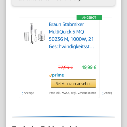
ANGEBOT
Braun Stabmixer
MultiQuick 5 MQ
50236 M, 1000W, 21
Geschwindigkeitsstufen+Turbo,
Edelstahl Pürierfuß,
Easy Click System,
77,99 €
49,99 €
SplashControl, Inkl.
500ml Zerkleinerer,
Schneebesen, 600ml
Bei Amazon ansehen
Becher, Weiß
*
Anzeige
Preis inkl. MwSt., zzgl. Versandkosten
*
Anzeige