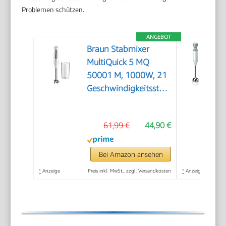
Problemen schützen.
ANGEBOT
Braun Stabmixer
MultiQuick 5 MQ
50001 M, 1000W, 21
Geschwindigkeitsstufen+Turbo,
Edelstahl Pürierfuß,
Easy Click System,
61,99 €
44,90 €
SplashControl, Inkl.
600ml Becher, Weiß
Bei Amazon ansehen
*
Anzeige
Preis inkl. MwSt., zzgl. Versandkosten
*
Anzeige