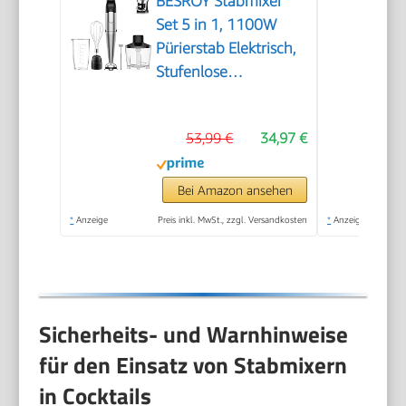
BESROY Stabmixer
Set 5 in 1, 1100W
Pürierstab Elektrisch,
Stufenlose
Geschwindigkeit,
Edelstahl Hand
53,99 €
34,97 €
Blender inkl.
Zerkleinerer,
Schneebesen,
Bei Amazon ansehen
Milchaufschäumer &
*
Anzeige
Preis inkl. MwSt., zzgl. Versandkosten
*
Anzeige
Messbecher, Ideal für
Suppen, Smoothies
Sicherheits- und Warnhinweise
für den Einsatz von Stabmixern
in Cocktails