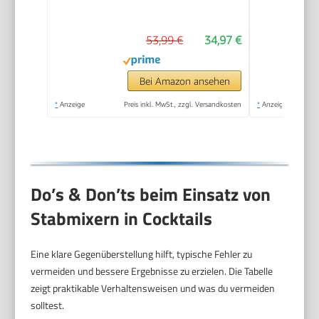
Geschwindigkeit,
Edelstahl Hand
53,99 €
34,97 €
Blender inkl.
Zerkleinerer,
Schneebesen,
Bei Amazon ansehen
Milchaufschäumer &
*
Anzeige
Preis inkl. MwSt., zzgl. Versandkosten
*
Anzeige
Messbecher, Ideal für
Suppen, Smoothies
Do’s & Don’ts beim Einsatz von
Stabmixern in Cocktails
Eine klare Gegenüberstellung hilft, typische Fehler zu
vermeiden und bessere Ergebnisse zu erzielen. Die Tabelle
zeigt praktikable Verhaltensweisen und was du vermeiden
solltest.