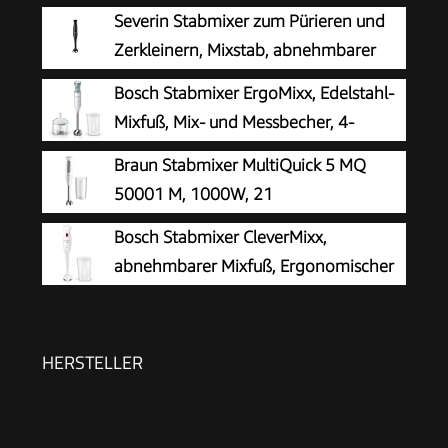
Severin Stabmixer zum Pürieren und
Zerkleinern, Mixstab, abnehmbarer
Mixfuß, Turbotaste, 2-Klingen-Messer,
Bosch Stabmixer ErgoMixx, Edelstahl-
einfache Reinigung, rutschfester Griff, für
Mixfuß, Mix- und Messbecher, 4-
Smoothies, Shakes, Saucen, 350W, schwarz, SM
Klingen-Messer, Zerkleinerer,
Braun Stabmixer MultiQuick 5 MQ
3760
ergonomisches Design, 12 Stufen plus Turbo,
50001 M, 1000W, 21
600 W, weiß/grau, MSM66120
Geschwindigkeitsstufen+Turbo,
Bosch Stabmixer CleverMixx,
Edelstahl Pürierfuß, Easy Click System,
abnehmbarer Mixfuß, Ergonomischer
SplashControl, Inkl. 600ml Becher, Weiß
Griff, leichtes Gehäuse, 4-Klingen-
Messer, einfache Reinigung, 400 W, weiß/rot,
MSM14000
HERSTELLER