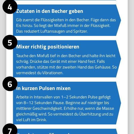
Zutaten in den Becher geben
Gib zuerst die Flüssigkeiten in den Becher. Füge dann das
Eis hinzu. So liegt der Mixfuß immer in der Flüssigkeit.
Das reduziert Luftansaugen und Spritzer.
Mixer richtig positionieren
Tauche den Mixfuß tief in den Becher und halte ihn leicht
schräg. Drücke das Gerät mit einer Hand fest. Falls
vorhanden, stütze mit der zweiten Hand das Gehäuse. So
vermeidest du Vibrationen.
In kurzen Pulsen mixen
Arbeite in Intervallen von 1–2 Sekunden Pulse gefolgt
von 8–12 Sekunden Pause. Beginne auf niedriger bis
mittlerer Geschwindigkeit. Erhöhe nur, wenn die Masse
gleichmäßig wird. So vermeidest du Überhitzung und zu
viel Luft im Drink.