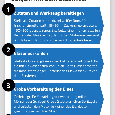
Zutaten und Werkzeug bereitlegen
Stelle alle Zutaten bereit: 60 ml weißer Rum, 30 ml
frischer Limettensaft, 15–20 ml Zuckersirup und etwa
150–200 g zerstoßenes Eis. Nutze einen hohen, stabilen
Becher oder Messbecher, der für den Stabmixer geeignet
ist. Halte ein Handtuch und eine Abtropfschale bereit.
Gläser vorkühlen
Stelle die Cocktailgläser in den Gefrierschrank oder fülle
sie mit Eiswasser zum Vorkühlen. Kalte Gläser erhalten
die Konsistenz länger. Entferne das Eiswasser kurz vor
dem Servieren.
Grobe Vorbereitung des Eises
Zerbrich große Eiswürfel grob, wenn nötig mit einem
Mörser oder Schlegel. Große Stücke erhöhen Spritzgefahr
und belasten den Motor. Je kleiner das Eis, desto
gleichmäßiger wird der Slush.