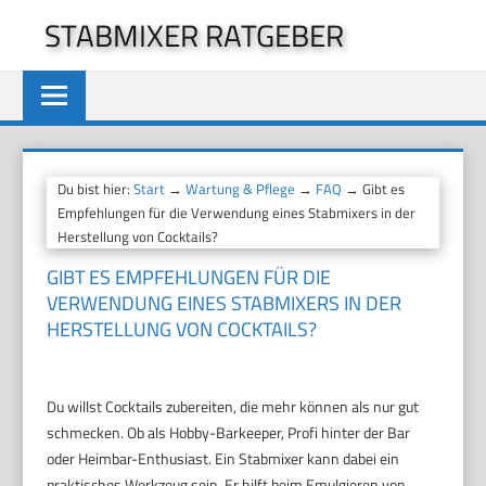
Zum
STABMIXER RATGEBER
Inhalt
springen
Du bist hier:
Start
→
Wartung & Pflege
→
FAQ
→ Gibt es
Empfehlungen für die Verwendung eines Stabmixers in der
Herstellung von Cocktails?
GIBT ES EMPFEHLUNGEN FÜR DIE
VERWENDUNG EINES STABMIXERS IN DER
HERSTELLUNG VON COCKTAILS?
Du willst Cocktails zubereiten, die mehr können als nur gut
schmecken. Ob als Hobby-Barkeeper, Profi hinter der Bar
oder Heimbar-Enthusiast. Ein Stabmixer kann dabei ein
praktisches Werkzeug sein. Er hilft beim Emulgieren von