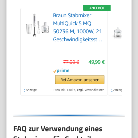
ANGEBOT
Braun Stabmixer
MultiQuick 5 MQ
50236 M, 1000W, 21
Geschwindigkeitsstufen+Turbo,
Edelstahl Pürierfuß,
Easy Click System,
77,99 €
49,99 €
SplashControl, Inkl.
500ml Zerkleinerer,
Schneebesen, 600ml
Bei Amazon ansehen
Becher, Weiß
*
Anzeige
Preis inkl. MwSt., zzgl. Versandkosten
*
Anzeige
FAQ zur Verwendung eines